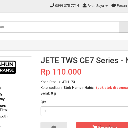
0899-375-7714
Akun Saya
Pesan
JETE TWS CE7 Series - 
Rp 110.000
Kode Produk:
JTH173
Ketersediaan:
Stok Hampir Habis
(cek stok di semua
Berat:
0 g
Qty
Keranjang