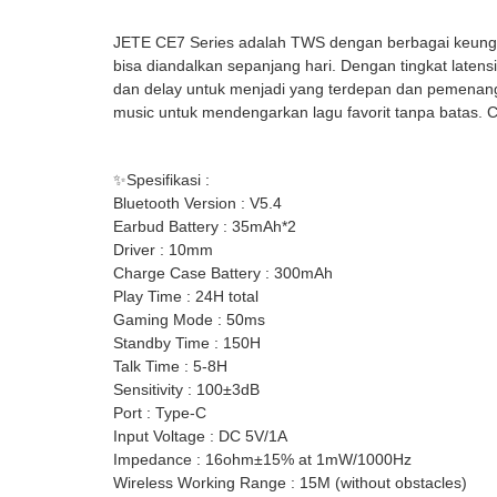
JETE CE7 Series adalah TWS dengan berbagai keunggul
bisa diandalkan sepanjang hari. Dengan tingkat la
dan delay untuk menjadi yang terdepan dan pemenan
music untuk mendengarkan lagu favorit tanpa batas.
✨Spesifikasi :
Bluetooth Version : V5.4
Earbud Battery : 35mAh*2
Driver : 10mm
Charge Case Battery : 300mAh
Play Time : 24H total
Gaming Mode : 50ms
Standby Time : 150H
Talk Time : 5-8H
Sensitivity : 100±3dB
Port : Type-C
Input Voltage : DC 5V/1A
Impedance : 16ohm±15% at 1mW/1000Hz
Wireless Working Range : 15M (without obstacles)