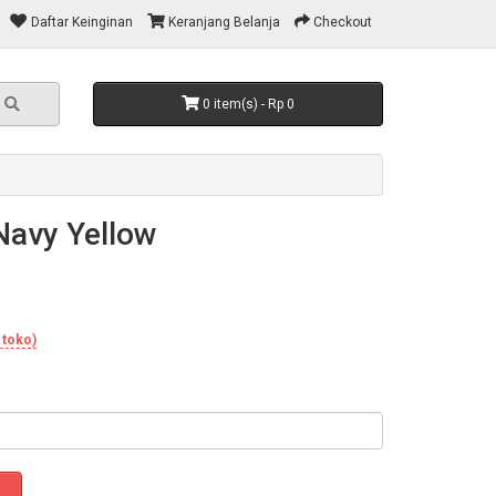
Daftar Keinginan
Keranjang Belanja
Checkout
0 item(s) - Rp 0
Navy Yellow
 toko)