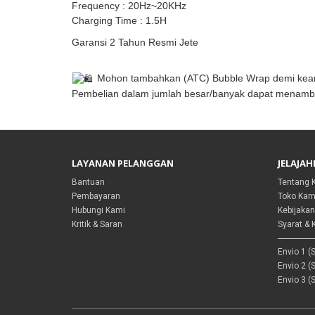
Frequency : 20Hz~20KHz
Charging Time : 1.5H
Garansi 2 Tahun Resmi Jete
Mohon tambahkan (ATC)
Bubble
Wrap demi kea
Pembelian dalam jumlah besar/banyak dapat menamb
LAYANAN PELANGGAN
JELAJAH
Bantuan
Tentang 
Pembayaran
Toko Kam
Hubungi Kami
Kebijakan
Kritik & Saran
Syarat & 
Envio 1 (
Envio 2 (
Envio 3 (