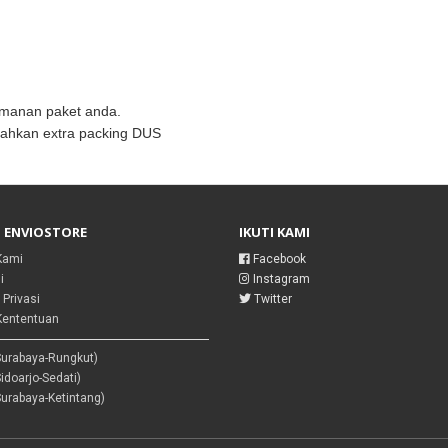
manan paket anda.
ahkan extra packing DUS
I ENVIOSTORE
IKUTI KAMI
Kami
Facebook
i
Instagram
 Privasi
Twitter
Kententuan
Surabaya-Rungkut)
Sidoarjo-Sedati)
Surabaya-Ketintang)