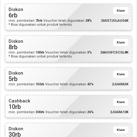
Diskon
Klaim
6rb
min. pembelian
75rb
Voucher telah digunakan
28%
26GSTJULAUG6K
* Bisa digunakan untuk produk tertentu
Diskon
Klaim
8rb
min. pembelian
100rb
Voucher telah digunakan
3%
26AUGFCSCGL8K
* Bisa digunakan untuk produk tertentu
Diskon
Klaim
5rb
min. pembelian
150rb
Voucher telah digunakan
43%
2JUARA5K
Cashback
Klaim
10rb
min. pembelian
300rb
Voucher telah digunakan
26%
2JUARA10K
Diskon
Klaim
30rb