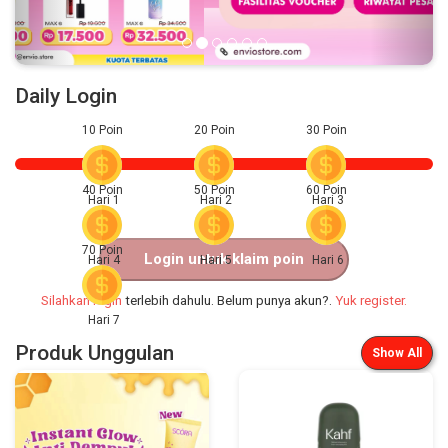
Daily Login
10 Poin
20 Poin
30 Poin
40 Poin
50 Poin
60 Poin
Hari 1
Hari 2
Hari 3
70 Poin
Login untuk klaim poin
Hari 4
Hari 5
Hari 6
Silahkan login
terlebih dahulu. Belum punya akun?.
Yuk register.
Hari 7
Produk Unggulan
Show All