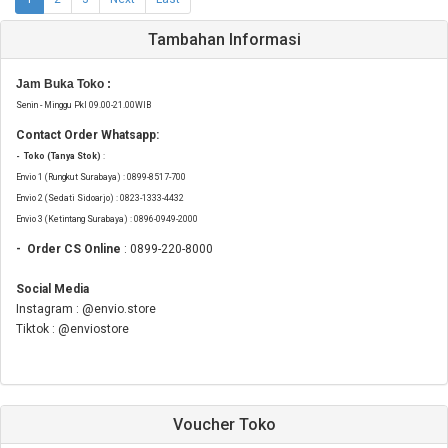
Tambahan Informasi
Jam Buka Toko :
Senin - Minggu Pkl 09.00-21.00WIB
Contact Order Whatsapp:
- Toko (Tanya Stok)
:
Envio 1 (Rungkut Surabaya) : 0899-8517-700
Envio 2 (Sedati Sidoarjo) : 0823-1333-4432
Envio 3 (Ketintang Surabaya) : 0896-0949-2000
- Order CS Online
: 0899-220-8000
Social Media
Instagram : @envio.store
Tiktok : @enviostore
Voucher Toko