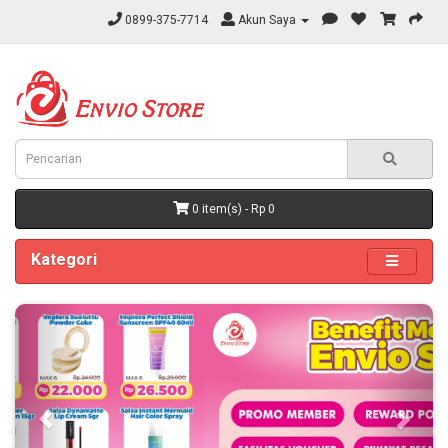
0899-375-7714
Akun Saya
0 item(s) - Rp 0
Kategori
Previous
Next