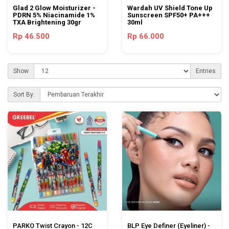
Glad 2 Glow Moisturizer -
Wardah UV Shield Tone Up
PDRN 5% Niacinamide 1%
Sunscreen SPF50+ PA+++
TXA Brightening 30gr
30ml
Rp 46.500
Rp 66.000
Show
Entries
Sort By:
PARKO Twist Crayon - 12C
BLP Eye Definer (Eyeliner) -