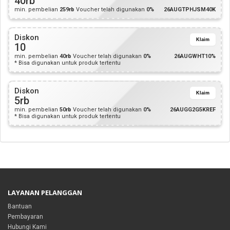
40rb
min. pembelian
259rb
Voucher telah digunakan
0%
26AUGTPHJSM40K
Diskon
Klaim
10
min. pembelian
40rb
Voucher telah digunakan
0%
26AUGWHT10%
* Bisa digunakan untuk produk tertentu
Diskon
Klaim
5rb
min. pembelian
50rb
Voucher telah digunakan
0%
26AUGG2G5KREF
* Bisa digunakan untuk produk tertentu
LAYANAN PELANGGAN
Bantuan
Pembayaran
Hubungi Kami