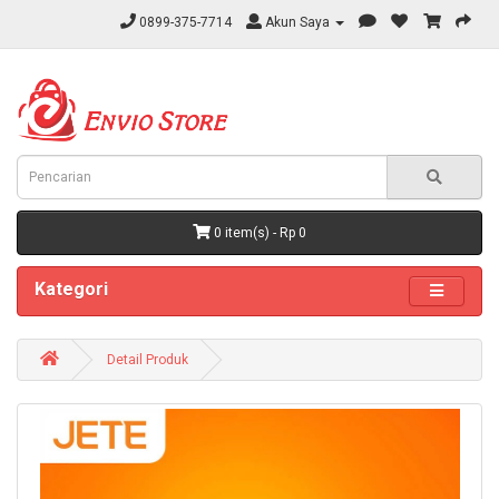
0899-375-7714
Akun Saya
0 item(s) - Rp 0
Kategori
Detail Produk