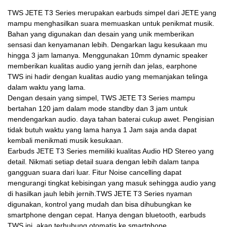
TWS JETE T3 Series merupakan earbuds simpel dari JETE yang
mampu menghasilkan suara memuaskan untuk penikmat musik.
Bahan yang digunakan dan desain yang unik memberikan
sensasi dan kenyamanan lebih. Dengarkan lagu kesukaan mu
hingga 3 jam lamanya.
Menggunakan 10mm dynamic speaker
memberikan kualitas audio yang jernih dan jelas, earphone
TWS
ini hadir dengan kualitas audio yang memanjakan telinga
dalam waktu yang lama.
Dengan desain yang simpel, TWS JETE T3 Series
mampu
bertahan 120 jam dalam mode standby dan 3 jam untuk
mendengarkan audio. daya tahan baterai cukup awet. Pengisian
tidak butuh waktu yang lama hanya 1 Jam saja anda dapat
kembali menikmati musik kesukaan.
Earbuds JETE T3 Series memiliki kualitas Audio HD Stereo yang
detail. Nikmati setiap detail suara dengan lebih dalam tanpa
gangguan suara dari luar. Fitur Noise cancelling dapat
mengurangi tingkat kebisingan yang masuk sehingga audio yang
di hasilkan jauh lebih jernih.
TWS JETE T3 Series nyaman
digunakan, kontrol yang mudah dan bisa dihubungkan ke
smartphone dengan cepat. Hanya dengan bluetooth, earbuds
TWS
ini akan terhubung otomatis ke smartphone.