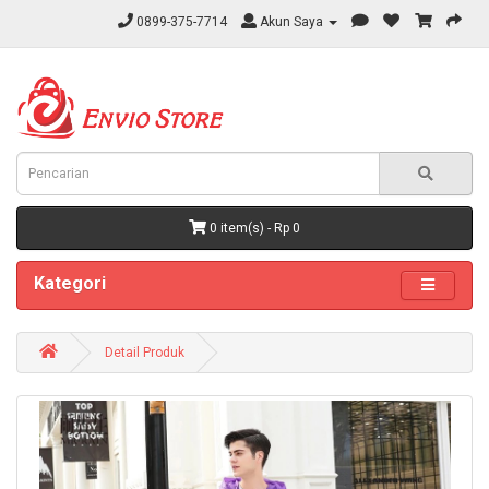
0899-375-7714
Akun Saya
0 item(s) - Rp 0
Kategori
Detail Produk