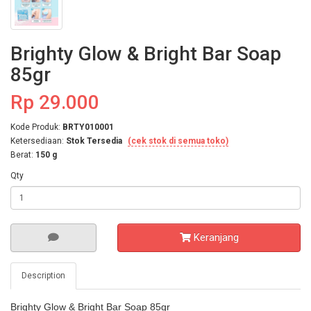
Brighty Glow & Bright Bar Soap
85gr
Rp 29.000
Kode Produk:
BRTY010001
Ketersediaan:
Stok Tersedia
(cek stok di semua toko)
Berat:
150 g
Qty
Keranjang
Description
Brighty Glow & Bright Bar Soap 85gr